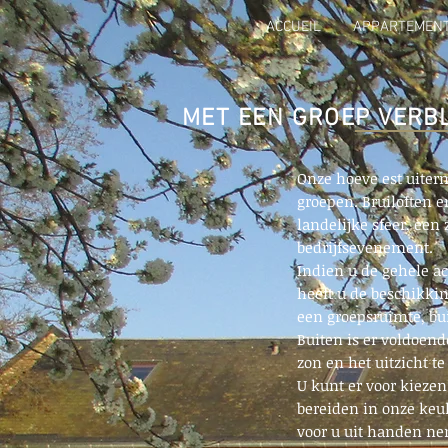
ACCUEIL
APPARTEMEN
MET EEN GROEP VERBL
Onze hoeve est uiterm
groepen. Bruiloften e
landelijke sfeer, een
bedrijfsevenement.
Indien u de gehele a
heeft u de beschikki
een groepsruimte, bu
Buiten is er voldoend
zon en het uitzicht te
U kunt er voor kiezen
bereiden in onze keu
voor u uit handen ne