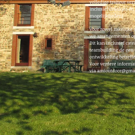
volledige traiteur ver
inclusief drankjes en
mogelijkheden)
Voor zowel zakelijke 
we arrangementen o
Dit kan inclusief cat
teambuilding de een v
ontwikkeling betreff
Voor verdere informat
via
amioutdoor@gma