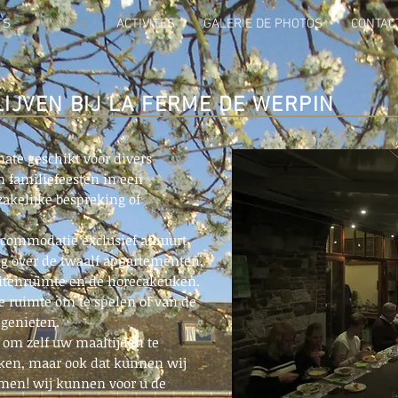
TS
GROUPS
ACTIVITES
GALERIE DE PHOTOS
CONTAC
IJVEN BIJ LA FERME DE WERPIN
ate geschikt voor divers
n familiefeesten in een
 zakelijke bespreking of
ccommodatie exclusief afhuurt
ng over de twaalf appartementen,
itenruimte en de horecakeuken.
e ruimte om te spelen of van de
 genieten.
 om zelf uw maaltijden te
ken, maar ook dat kunnen wij
men! wij kunnen voor u de