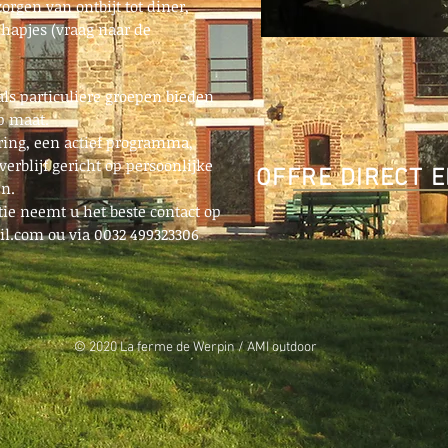
zorgen van ontbijt tot diner,
 hapjes (vraag naar de
als particuliere groepen bieden
p maat.
ering, een actief programma,
erblijf gericht op persoonlijke
OFFRE DIRECT 
en.
ie neemt u het beste contact op
il.com
ou via 0032 499323306
© 2020 La ferme de Werpin / AMI outdoor